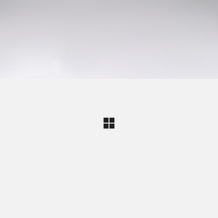
Qui sommes nous
Un atelier d'ébénisterie en région parisienne.