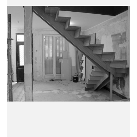
Qui sommes nous
Un atelier d'ébénisterie en région parisienne.
Nous sommes spécialisés dans la réalisation de
prototypes,
et de petites séries de mobilier.
Vous pouvez nous contacter par mail
contact@weinzierl.fr