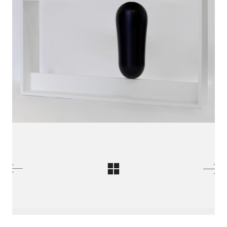
Qui sommes nous
Un atelier d'ébénisterie en région parisienne.
Nous sommes spécialisés dans la réalisation de
prototypes,
et de petites séries de mobilier.
Vous pouvez nous contacter par mail
contact@weinzierl.fr
© Copyright 2024. All Rights Reserved.